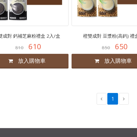
雙成對 鈣補芝麻粉禮盒 2入/盒
橙雙成對 豆漿粉(高鈣) 禮盒 .
610
650
810
850
放入購物車
放入購物車
1