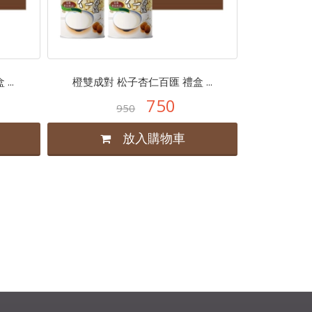
..
橙雙成對 松子杏仁百匯 禮盒 ...
750
950
放入購物車