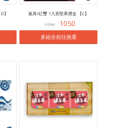
【D】
嵐苒/紅璽 7入茶堅果禮盒 【C】
1050
1250
多組合前往挑選