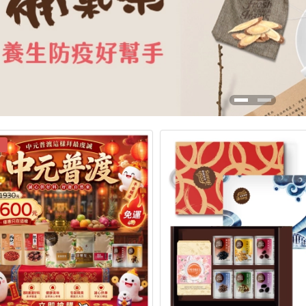
【有機穀典】芬蘭-有...
$280
橙雙成對 豆漿粉(高...
$650