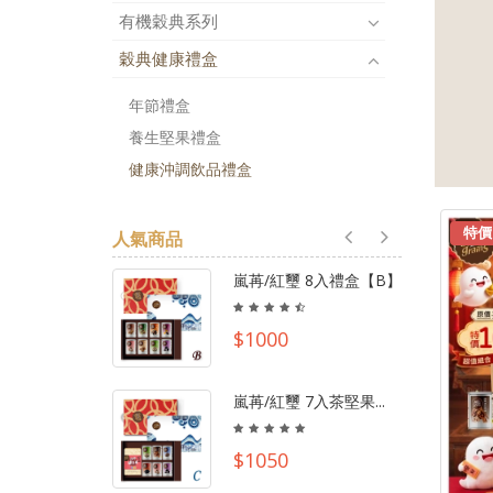
有機穀典系列
穀典健康禮盒
年節禮盒
養生堅果禮盒
健康沖調飲品禮盒
特價
人氣商品
嵐苒/紅璽 8入禮盒【B】
$1000
嵐苒/紅璽 7入茶堅果...
$1050