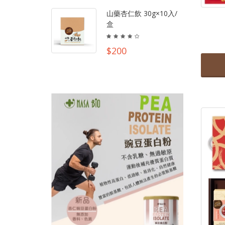
山藥杏仁飲 30g×10入/
盒
$200