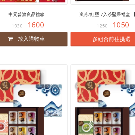
嵐苒/紅璽 7入茶堅果...
中元普渡良品禮箱
嵐苒/紅璽 7入茶堅果禮盒 
1600
1050
$1050
1930
1250
多組合前往挑選
放入購物車