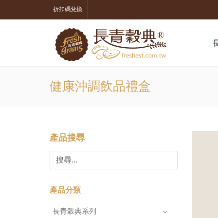
折扣碼兌換
健康沖調飲品禮盒
產品搜尋
產品分類
長青穀典系列