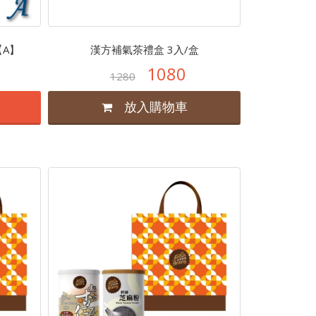
【A】
漢方補氣茶禮盒 3入/盒
1080
1280
放入購物車