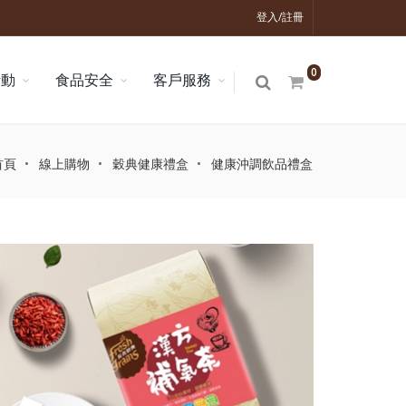
登入/註冊
0
活動
食品安全
客戶服務
首頁
線上購物
穀典健康禮盒
健康沖調飲品禮盒