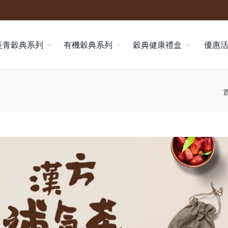
長青穀典系列
有機穀典系列
穀典健康禮盒
優惠