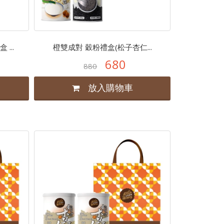
...
橙雙成對 穀粉禮盒(松子杏仁...
680
880
放入購物車