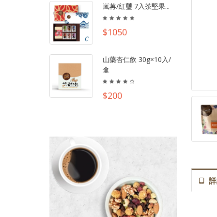
嵐苒/紅璽 7入茶堅果...
$1050
山藥杏仁飲 30g×10入/
盒
$200
詳