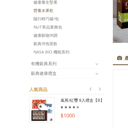
健康養生堅果
營養水果乾
隨行輕巧罐/包
NUT單品業務包
健康穀物沖調
穀典沖泡茶飲
NASA BIO 機能系列
有機穀典系列
穀典健康禮盒
人氣商品
嵐苒/紅璽 8入禮盒【B】
$1000