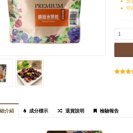
含
橙雙成對 豆漿粉(高...
可
$650
嵐苒/紅璽 7入茶堅果...
$1050
細介紹
成分標示
退貨說明
檢驗報告