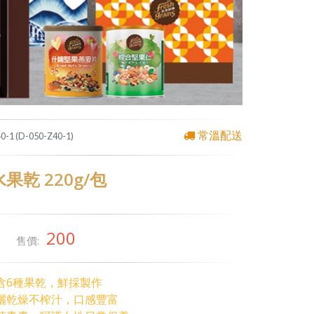
常溫配送
0-1 (D-050-Z40-1)
果乾 220g/包
200
售價:
含6種果乾，鮮採製作
曬乾燥不榨汁，口感豐富