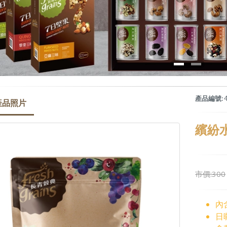
產品編號:
4
產品照片
繽紛水
市價:300
【有機穀典】芬蘭-有...
$280
內
日