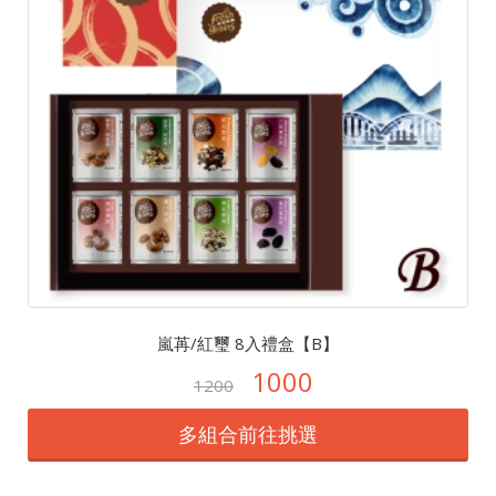
嵐苒/紅璽 8入禮盒【B】
1000
1200
多組合前往挑選