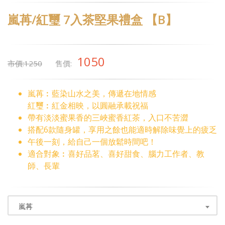
嵐苒/紅璽 7入茶堅果禮盒 【B】
1050
市價:1250
售價:
嵐苒︰藍染山水之美，傳遞在地情感
紅璽︰紅金相映，以圓融承載祝福
帶有淡淡蜜果香的三峽蜜香紅茶，入口不苦澀
搭配6款隨身罐，享用之餘也能適時解除味覺上的疲乏
午後一刻，給自己一個放鬆時間吧！
適合對象︰喜好品茗、喜好甜食、腦力工作者、教
師、長輩
嵐苒