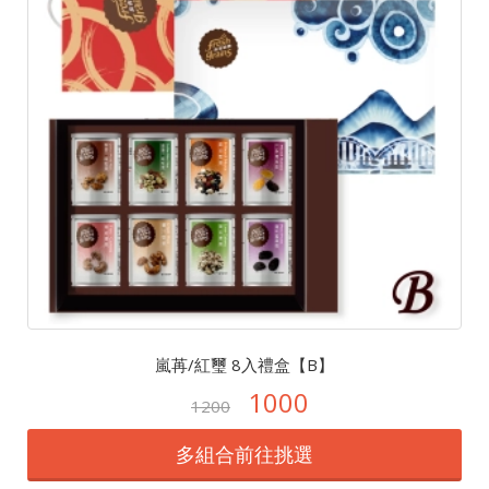
嵐苒/紅璽 8入禮盒【B】
1000
1200
多組合前往挑選