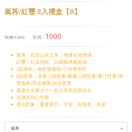
嵐苒/紅璽 8入禮盒【B】
1000
市價:1200
售價:
嵐苒︰藍染山水之美，傳遞在地情感
紅璽︰紅金相映，以圓融承載祝福
2款果乾︰無籽蜜棗乾/三色葡萄乾
6款堅果︰香蔥三味堅果/藜麥三味堅果/薑汁堅果/海
苔腰果/帶皮腰果/綜合堅果
最適合全家大小一起分享的完美組合
送禮送到心坎裡
適合對象︰重要客戶、主管、好朋友、長輩
嵐苒