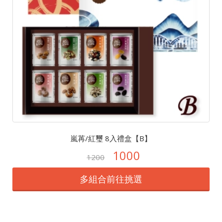
嵐苒/紅璽 8入禮盒【B】
1000
1200
多組合前往挑選