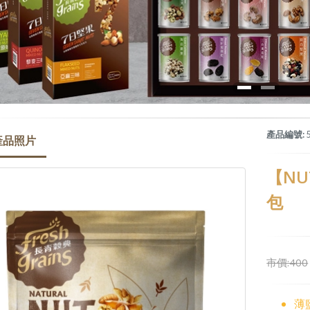
產品編號:
5
產品照片
【NU
包
【有機穀典】芬蘭-有...
市價:400
$280
薄