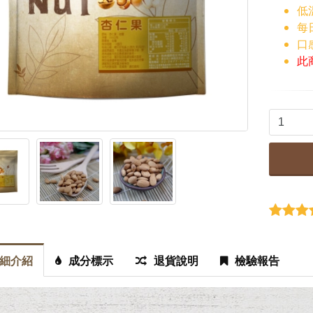
橙雙成對 豆漿粉(高...
低
每
口
$650
此
嵐苒/紅璽 7入茶堅果...
$1050
細介紹
成分標示
退貨說明
檢驗報告