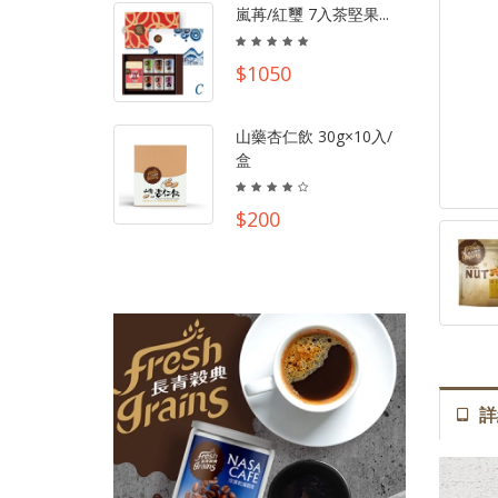
嵐苒/紅璽 7入茶堅果...
$1050
山藥杏仁飲 30g×10入/
盒
$200
詳