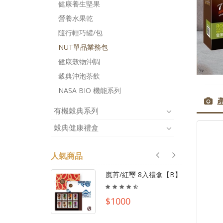
健康養生堅果
營養水果乾
隨行輕巧罐/包
NUT單品業務包
健康穀物沖調
穀典沖泡茶飲
NASA BIO 機能系列
有機穀典系列
穀典健康禮盒
人氣商品
嵐苒/紅璽 8入禮盒【B】
$1000